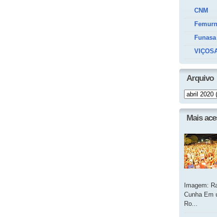
CNM
Femur
Funasa
VIÇOSA
Arquivo
Mais ac
Imagem: Ra
Cunha Em u
Ro...