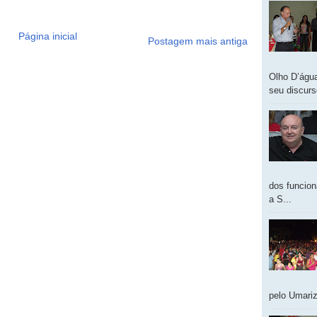
Página inicial
Postagem mais antiga
Olho D’água
seu discur
dos funcion
a S...
pelo Umariz