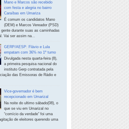
Mano e Marcos são recebido
com festa e alegria no bairro
Caraíbas em Umariza
É comum os candidatos Mano
(DEM) e Marcos Vereador (PSD)
a gente durante suas as caminhadas
. Vai ser assim na...
GERP/AESP: Flávio e Lula
empatam com 36% no 1º turno
Divulgada nesta quarta-feira (8),
a primeira pesquisa nacional do
instituto Gerp contratada pela
ciação das Emissoras de Rádio e
Vice-governador é bem
recepcionado em Umarizal
Na noite do ultimo sábado(08), o
que se viu em Umarizal no
“comício da verdade” foi uma
agitação de eleitores querendo uma