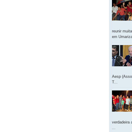
reunir muit
em Umarizal
Aesp (Asso
T...
verdadeira 
...