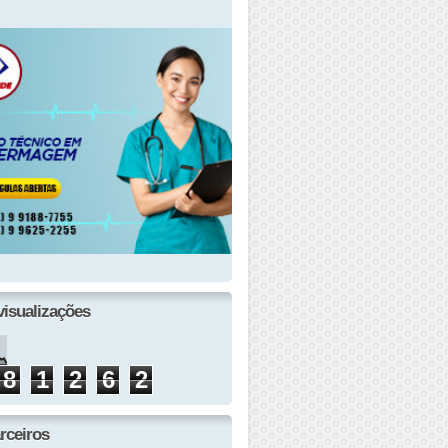
visualizações
8
1
2
6
2
rceiros