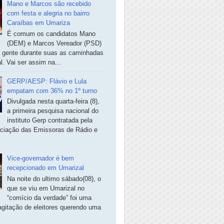
Mano e Marcos são recebido
com festa e alegria no bairro
Caraíbas em Umariza
É comum os candidatos Mano
(DEM) e Marcos Vereador (PSD)
a gente durante suas as caminhadas
. Vai ser assim na...
GERP/AESP: Flávio e Lula
empatam com 36% no 1º turno
Divulgada nesta quarta-feira (8),
a primeira pesquisa nacional do
instituto Gerp contratada pela
ciação das Emissoras de Rádio e
Vice-governador é bem
recepcionado em Umarizal
Na noite do ultimo sábado(08), o
que se viu em Umarizal no
“comício da verdade” foi uma
agitação de eleitores querendo uma