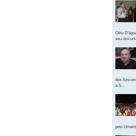
Olho D’água
seu discur
dos funcion
a S...
pelo Umariz