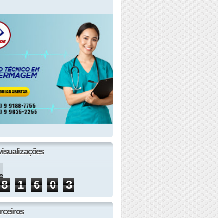
visualizações
8
1
6
0
3
rceiros