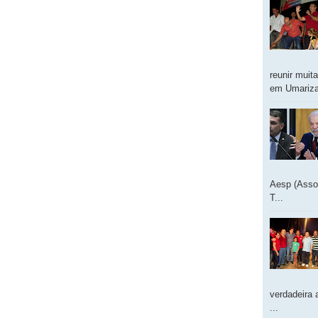
reunir muit
em Umarizal
Aesp (Asso
T...
verdadeira 
...