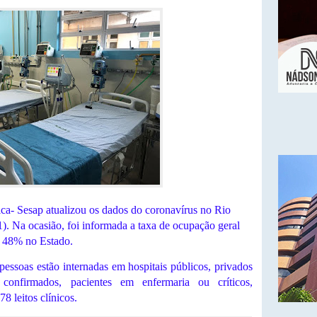
ica- Sesap atualizou os dados do coronavírus no Rio
1). Na ocasião, foi informada a taxa de ocupação geral
o 48% no Estado.
ssoas estão internadas em hospitais públicos, privados
, confirmados, pacientes em enfermaria ou críticos,
78 leitos clínicos.