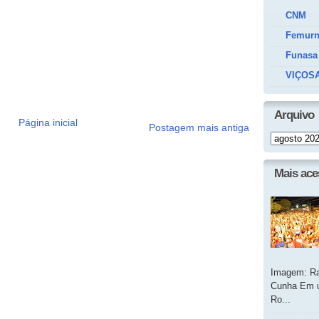
CNM
Femur
Funasa
VIÇOSA
Arquivo
Página inicial
Postagem mais antiga
Mais ac
Imagem: Ra
Cunha Em u
Ro...