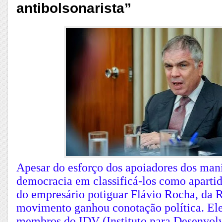
antibolsonarista”
Apesar do esforço dos apoiadores dos mani
democracia em classificá-los como apartid
do empresário potiguar Flávio Rocha, da R
movimento ganhou conotação política. Ele
membros do IDV (Instituto para Desenvol