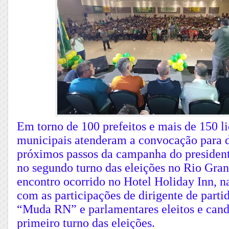
Em torno de 100 prefeitos e mais de 150 l
municipais atenderam a convocação para d
próximos passos da campanha do president
no segundo turno das eleições no Rio Gran
encontro ocorrido no Hotel Holiday Inn, n
com as participações de dirigente de parti
“Muda RN” e parlamentares eleitos e cand
primeiro turno das eleições.