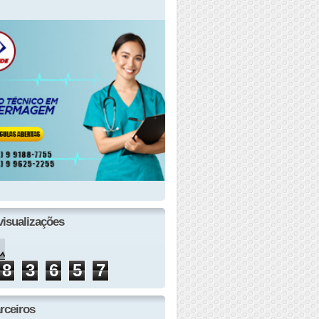
visualizações
8
3
6
5
7
rceiros