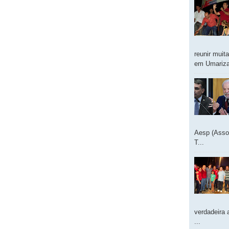
reunir muit
em Umarizal
Aesp (Asso
T...
verdadeira 
...