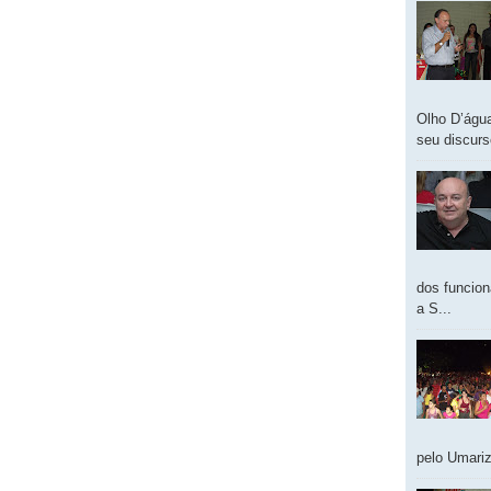
Olho D’água
seu discur
dos funcion
a S...
pelo Umariz