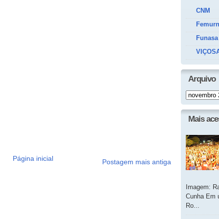
CNM
Femur
Funasa
VIÇOSA
Arquivo
Mais ac
Página inicial
Postagem mais antiga
Imagem: Ra
Cunha Em u
Ro...