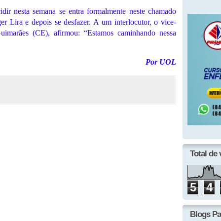
dir nesta semana se entra formalmente neste chamado
r Lira e depois se desfazer. A um interlocutor, o vice-
Guimarães (CE), afirmou: “Estamos caminhando nessa
Por UOL
Total de 
5
4
Blogs Pa