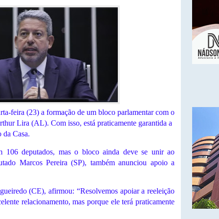
rta-feira (23) a formação de um bloco parlamentar com o
rthur Lira (AL). Com isso, está praticamente garantida a
 da Casa.
am 106 deputados, mas o bloco ainda deve se unir ao
putado Marcos Pereira (SP), também anunciou apoio a
igueiredo (CE), afirmou: “Resolvemos apoiar a reeleição
lente relacionamento, mas porque ele terá praticamente