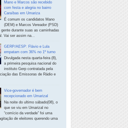
Mano e Marcos são recebido
com festa e alegria no bairro
Caraíbas em Umariza
É comum os candidatos Mano
(DEM) e Marcos Vereador (PSD)
a gente durante suas as caminhadas
. Vai ser assim na...
GERP/AESP: Flávio e Lula
empatam com 36% no 1º turno
Divulgada nesta quarta-feira (8),
a primeira pesquisa nacional do
instituto Gerp contratada pela
ciação das Emissoras de Rádio e
Vice-governador é bem
recepcionado em Umarizal
Na noite do ultimo sábado(08), o
que se viu em Umarizal no
“comício da verdade” foi uma
agitação de eleitores querendo uma