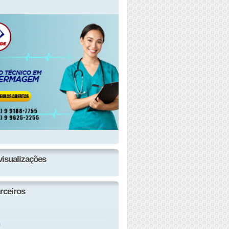
visualizações
rceiros
n