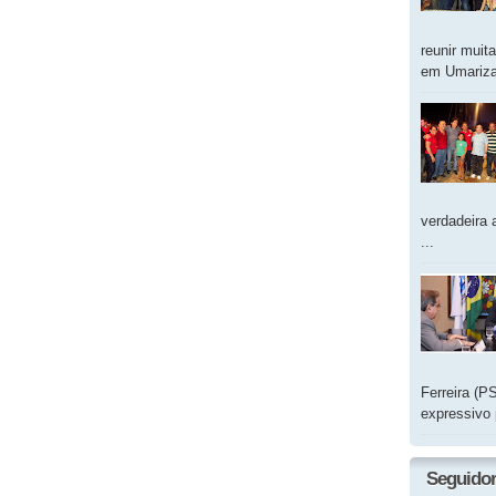
reunir muit
em Umarizal
verdadeira 
...
Ferreira (P
expressivo 
Seguido