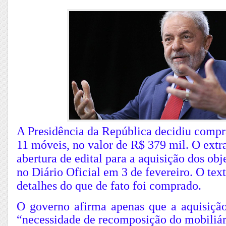
A Presidência da República decidiu compr
11 móveis, no valor de R$ 379 mil. O extr
abertura de edital para a aquisição dos obj
no Diário Oficial em 3 de fevereiro. O tex
detalhes do que de fato foi comprado.
O governo afirma apenas que a aquisição 
“necessidade de recomposição do mobiliár