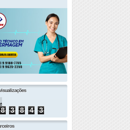
visualizações
8
3
8
4
3
rceiros