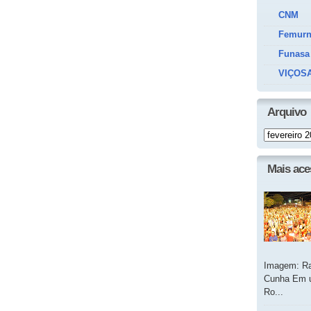
CNM
Femur
Funasa
VIÇOSA
Arquivo
Mais ac
Imagem: Ra
Cunha Em u
Ro...