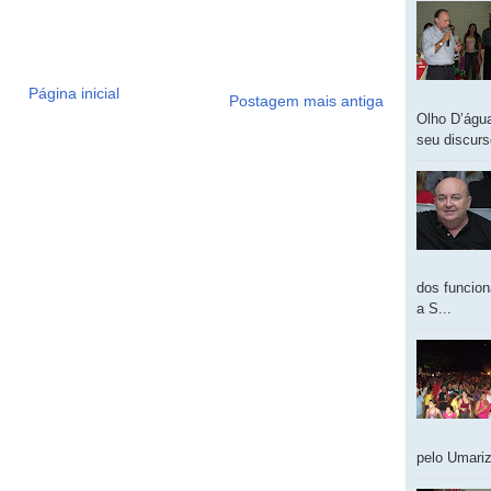
Página inicial
Postagem mais antiga
Olho D’água
seu discur
dos funcion
a S...
pelo Umariz