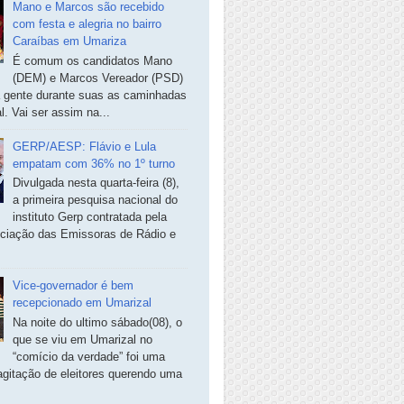
Mano e Marcos são recebido
com festa e alegria no bairro
Caraíbas em Umariza
É comum os candidatos Mano
(DEM) e Marcos Vereador (PSD)
a gente durante suas as caminhadas
. Vai ser assim na...
GERP/AESP: Flávio e Lula
empatam com 36% no 1º turno
Divulgada nesta quarta-feira (8),
a primeira pesquisa nacional do
instituto Gerp contratada pela
ciação das Emissoras de Rádio e
Vice-governador é bem
recepcionado em Umarizal
Na noite do ultimo sábado(08), o
que se viu em Umarizal no
“comício da verdade” foi uma
agitação de eleitores querendo uma