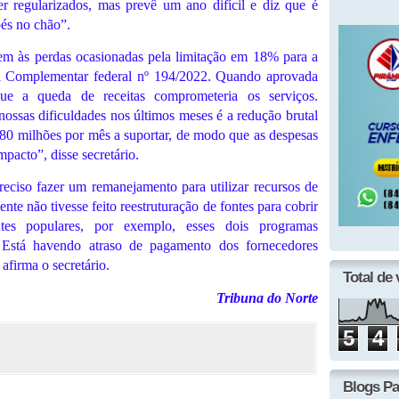
 regularizados, mas prevê um ano difícil e diz que é
és no chão”.
vem às perdas ocasionadas pela limitação em 18% para a
i Complementar federal nº 194/2022. Quando aprovada
ue a queda de receitas comprometeria os serviços.
nossas dificuldades nos últimos meses é a redução brutal
80 milhões por mês a suportar, de modo que as despesas
pacto”, disse secretário.
preciso fazer um remanejamento para utilizar recursos de
ente não tivesse feito reestruturação de fontes para cobrir
tes populares, por exemplo, esses dois programas
. Está havendo atraso de pagamento dos fornecedores
afirma o secretário.
Total de 
Tribuna do Norte
5
4
Blogs Pa