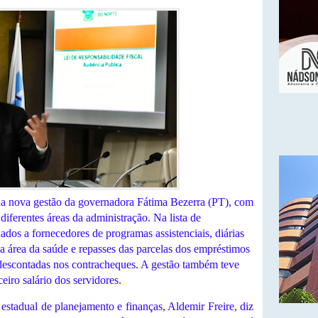
na nova gestão da governadora Fátima Bezerra (PT), com
diferentes áreas da administração. Na lista de
ados a fornecedores de programas assistenciais, diárias
da área da saúde e repasses das parcelas dos empréstimos
descontadas nos contracheques. A gestão também teve
eiro salário dos servidores.
 estadual de planejamento e finanças, Aldemir Freire, diz