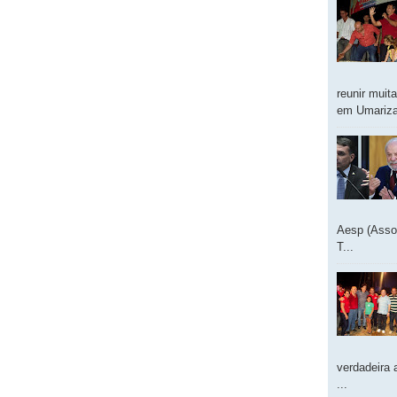
reunir muit
em Umarizal
Aesp (Asso
T...
verdadeira 
...