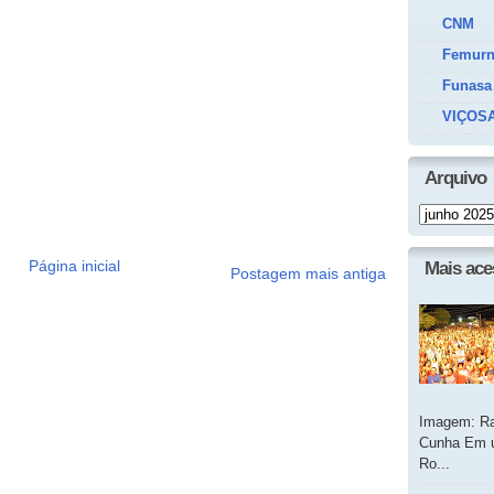
CNM
Femur
Funasa
VIÇOSA
Arquivo
Página inicial
Mais ac
Postagem mais antiga
Imagem: Ra
Cunha Em u
Ro...