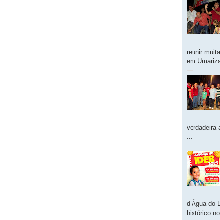
reunir muit
em Umarizal
verdadeira 
...
d’Água do 
histórico n