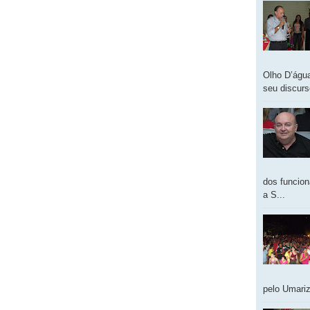
Olho D’água
seu discur
dos funcion
a S...
pelo Umariz