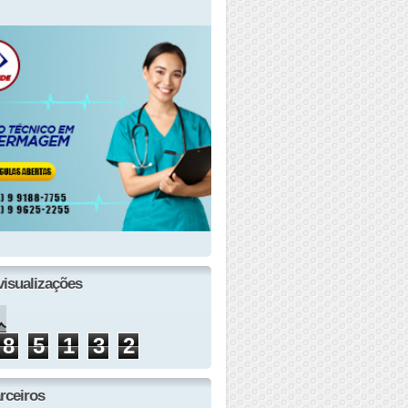
visualizações
8
5
1
3
2
rceiros