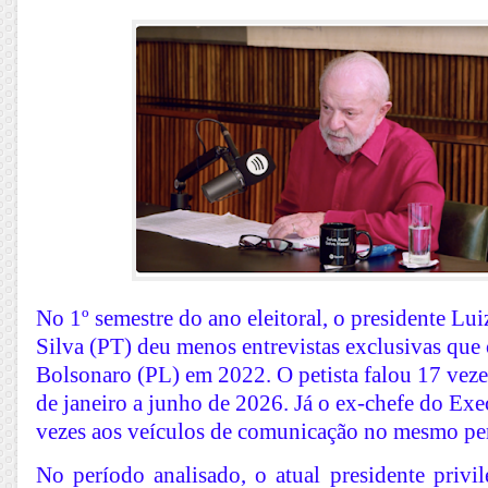
No 1º semestre do ano eleitoral, o presidente Lui
Silva (PT) deu menos entrevistas exclusivas que 
Bolsonaro (PL) em 2022. O petista falou 17 vez
de janeiro a junho de 2026. Já o ex-chefe do Exe
vezes aos veículos de comunicação no mesmo pe
No período analisado, o atual presidente priv