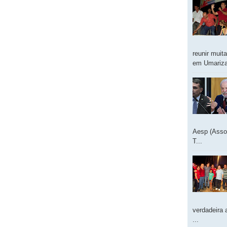
reunir muit
em Umarizal
Aesp (Asso
T...
verdadeira 
...