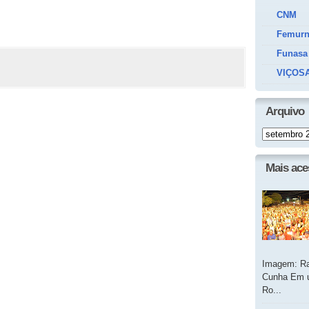
CNM
Femur
Funasa
VIÇOSA
Arquivo
Mais ac
Imagem: Ra
Cunha Em u
Ro...