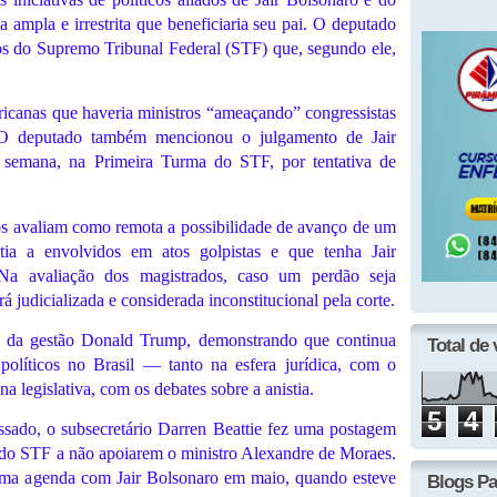
 ampla e irrestrita que beneficiaria seu pai. O deputado
s do Supremo Tribunal Federal (STF) que, segundo ele,
icanas que haveria ministros “ameaçando” congressistas
. O deputado também mencionou o julgamento de Jair
ta semana, na Primeira Turma do STF, por tentativa de
avaliam como remota a possibilidade de avanço de um
tia a envolvidos em atos golpistas e que tenha Jair
 Na avaliação dos magistrados, caso um perdão seja
 judicializada e considerada inconstitucional pela corte.
o da gestão Donald Trump, demonstrando que continua
Total de 
líticos no Brasil — tanto na esfera jurídica, com o
a legislativa, com os debates sobre a anistia.
5
4
sado, o subsecretário Darren Beattie fez uma postagem
os do STF a não apoiarem o ministro Alexandre de Moraes.
 uma agenda com Jair Bolsonaro em maio, quando esteve
Blogs Pa