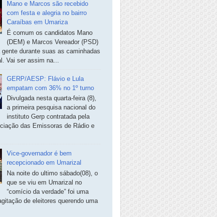
Mano e Marcos são recebido
com festa e alegria no bairro
Caraíbas em Umariza
É comum os candidatos Mano
(DEM) e Marcos Vereador (PSD)
a gente durante suas as caminhadas
. Vai ser assim na...
GERP/AESP: Flávio e Lula
empatam com 36% no 1º turno
Divulgada nesta quarta-feira (8),
a primeira pesquisa nacional do
instituto Gerp contratada pela
ciação das Emissoras de Rádio e
Vice-governador é bem
recepcionado em Umarizal
Na noite do ultimo sábado(08), o
que se viu em Umarizal no
“comício da verdade” foi uma
agitação de eleitores querendo uma