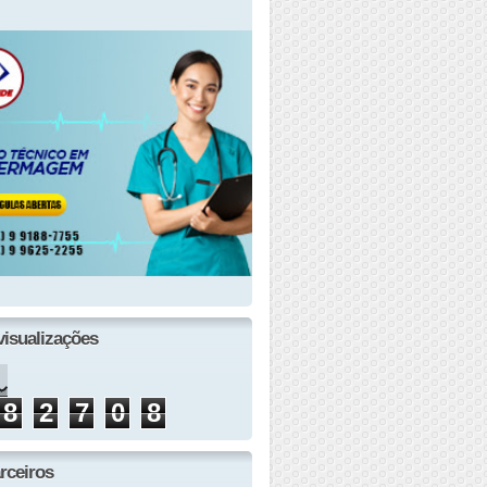
visualizações
8
2
7
0
8
rceiros