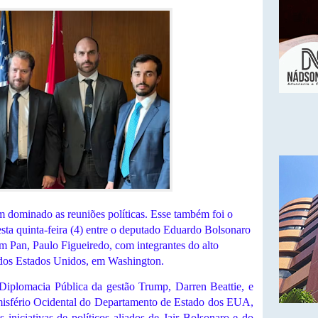
em dominado as reuniões políticas. Esse também foi o
esta quinta-feira (4) entre o deputado Eduardo Bolsonaro
m Pan, Paulo Figueiredo, com integrantes do alto
dos Estados Unidos, em Washington.
Diplomacia Pública da gestão Trump, Darren Beattie, e
misfério Ocidental do Departamento de Estado dos EUA,
 iniciativas de políticos aliados de Jair Bolsonaro e do