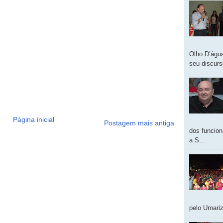
Olho D’água
seu discur
Página inicial
Postagem mais antiga
dos funcion
a S...
pelo Umariz